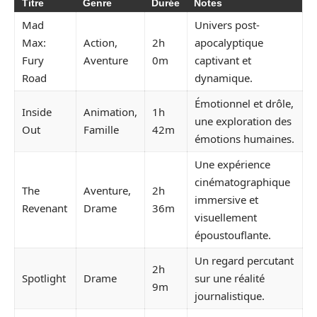
Titre
Genre
Durée
Notes
Mad
Univers post-
Max:
Action,
2h
apocalyptique
Fury
Aventure
0m
captivant et
Road
dynamique.
Émotionnel et drôle,
Inside
Animation,
1h
une exploration des
Out
Famille
42m
émotions humaines.
Une expérience
cinématographique
The
Aventure,
2h
immersive et
Revenant
Drame
36m
visuellement
époustouflante.
Un regard percutant
2h
Spotlight
Drame
sur une réalité
9m
journalistique.