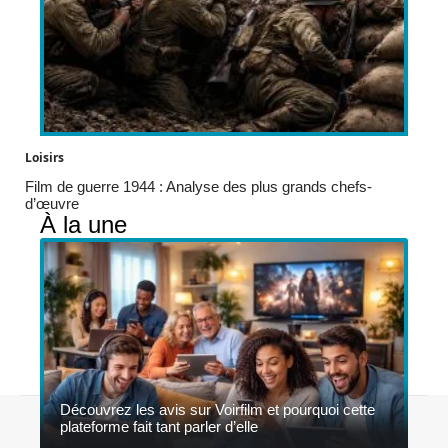
Loisirs
Film de guerre 1944 : Analyse des plus grands chefs-
d’œuvre
À la une
Découvrez les avis sur Voirfilm et pourquoi cette
Contact
Mentions légales
Sitemap
plateforme fait tant parler d’elle