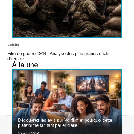
Loisirs
Film de guerre 1944 : Analyse des plus grands chefs-
d’œuvre
À la une
Découvrez les avis sur Voirfilm et pourquoi cette
Contact
Mentions légales
Sitemap
plateforme fait tant parler d’elle
© 2026 | dvtelevision.fr
3 juillet 2026