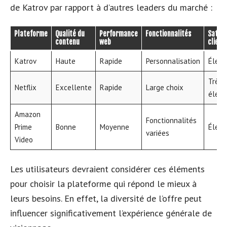
de Katrov par rapport à d’autres leaders du marché :
Plateforme
Qualité du
Performance
Fonctionnalités
Satisf
contenu
web
client
Katrov
Haute
Rapide
Personnalisation
Élevé
Très
Netflix
Excellente
Rapide
Large choix
élevé
Amazon
Fonctionnalités
Prime
Bonne
Moyenne
Élevé
variées
Video
Les utilisateurs devraient considérer ces éléments
pour choisir la plateforme qui répond le mieux à
leurs besoins. En effet, la diversité de l’offre peut
influencer significativement l’expérience générale de