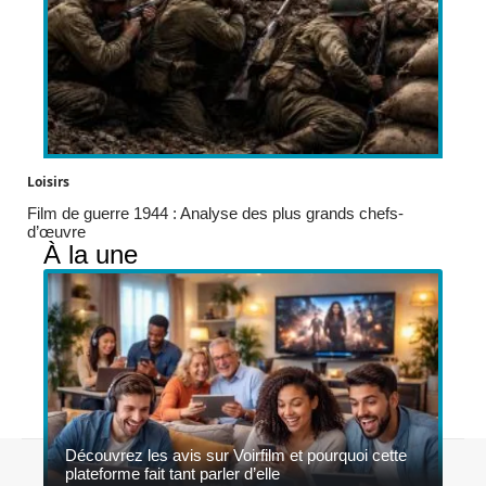
Loisirs
Film de guerre 1944 : Analyse des plus grands chefs-
d’œuvre
À la une
Découvrez les avis sur Voirfilm et pourquoi cette
Contact
Mentions légales
Sitemap
plateforme fait tant parler d’elle