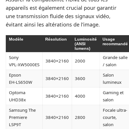
appareils est également crucial pour garantir
une transmission fluide des signaux vidéo,
évitant ainsi les altérations de l’image.
Modèle
Résolution
Luminosité
Usage
(ANSI
recommandé
lumens)
Sony
Grande salle
3840×2160
2000
VPL‑XW5000ES
/ salon
Epson
Salon
3840×2160
3600
EH‑LS650W
lumineux
Optoma
Gaming et
3840×2160
4000
UHD38x
salon
Samsung The
Focale ultra-
Premiere
3840×2160
2800
courte,
LSP9T
salon